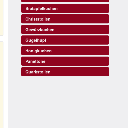
Bratapfelkuchen
Christstollen
Gewürzkuchen
Gugelhupf
Honigkuchen
Panettone
Quarkstollen