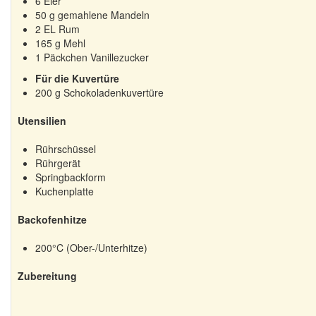
6
Eier
50
g gemahlene Mandeln
2
EL Rum
165
g Mehl
1
Päckchen Vanillezucker
Für die Kuvertüre
200
g Schokoladenkuvertüre
Utensilien
Rührschüssel
Rührgerät
Springbackform
Kuchenplatte
Backofenhitze
200°C (Ober-/Unterhitze)
Zubereitung