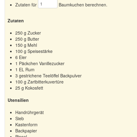
Zutaten für
Baumkuchen berechnen.
Zutaten
250
g Zucker
250
g Butter
150
g Mehl
100
g Speisestärke
6
Eier
1
Päckchen Vanillezucker
1
EL Rum
3
gestrichene Teelöffel Backpulver
100
g Zartbitterkuvertüre
25
g Kokosfett
Utensilien
Handrührgerät
Sieb
Kastenform
Backpapier
Pinsel