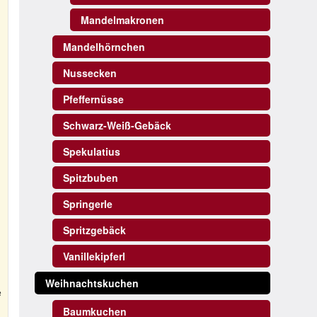
Mandelmakronen
Mandelhörnchen
Nussecken
Pfeffernüsse
Schwarz-Weiß-Gebäck
Spekulatius
Spitzbuben
Springerle
Spritzgebäck
Vanillekipferl
Weihnachtskuchen
e
Baumkuchen