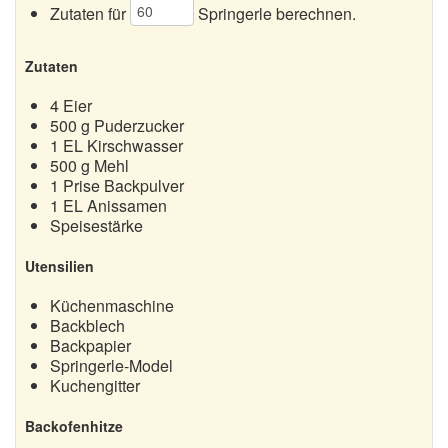
Zutaten für
Springerle berechnen.
Kokosmakronen
Zutaten
Mandelmakronen
4
Eier
Mandelhörnchen
500
g Puderzucker
Nussecken
1
EL Kirschwasser
500
g Mehl
Pfeffernüsse
1
Prise Backpulver
1
EL Anissamen
Schwarz-Weiß-Gebäck
Speisestärke
Spekulatius
Utensilien
Spitzbuben
Küchenmaschine
Backblech
Springerle
Backpapier
Spritzgebäck
Springerle-Model
Kuchengitter
Vanillekipferl
Backofenhitze
Weihnachtskuchen