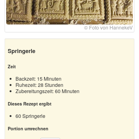
Früchtebrot
Marzipankartoffeln
© Foto von HannekeV
Weihnachtsmuffins
Weihnachtsgebäck
Springerle
Berliner Brot
Zeit
Engelsaugen
Backzeit: 15 Minuten
Florentiner
Ruhezeit: 28 Stunden
Zubereitungszeit: 60 Minuten
Heidesand
Hildabrötchen
Dieses Rezept ergibt
Lebkuchen
60 Springerle
Makronen
Portion umrechnen
Haselnussmakronen