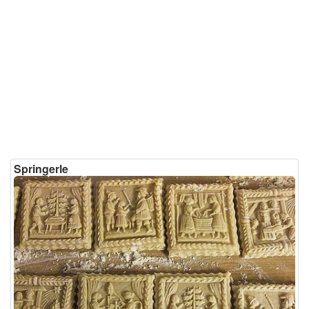
Nougatplätzchen
Nussplätzchen
Orangenplätzchen
Plätzchen mit Marmelade
Schokoplätzchen
Terrassenplätzchen
Springerle
Vegane Plätzchen
Zimtplätzchen
Zimtsterne
Weihnachtsbäckerei
Bethmännchen
Dominosteine