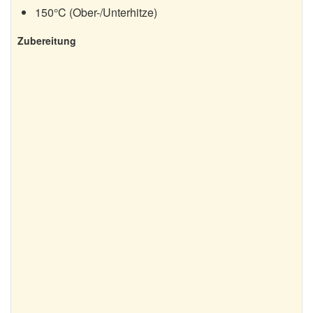
150°C (Ober-/Unterhitze)
Baumkuchen
Zubereitung
Bratapfelkuchen
Christstollen
Gewürzkuchen
Gugelhupf
Honigkuchen
Panettone
Quarkstollen