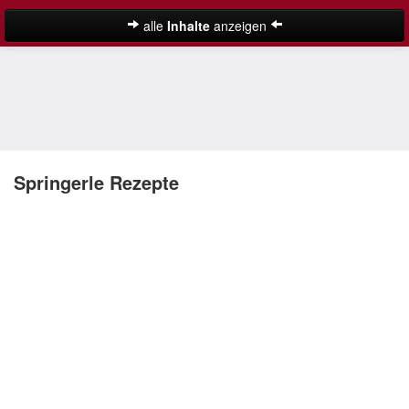
alle
Inhalte
anzeigen
Plätzchen
Anisplätzchen
Ausstechplätzchen
Butterplätzchen
Springerle Rezepte
Eierlikör Plätzchen
Haferflockenplätzchen
Kokosplätzchen
Low-Carb-Plätzchen
Suche
Mandelplätzchen
Marzipanplätzchen
Mürbeteigplätzchen